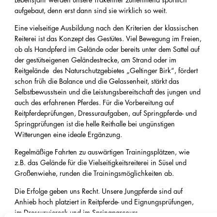
Lebensjahr werden unsere Trakehner zunehmend sportlich
aufgebaut, denn erst dann sind sie wirklich so weit.
Eine vielseitige Ausbildung nach den Kriterien der klassischen
Reiterei ist das Konzept des Gestütes. Viel Bewegung im Freien,
ob als Handpferd im Gelände oder bereits unter dem Sattel auf
der gestütseigenen Geländestrecke, am Strand oder im
Reitgelände des Naturschutzgebietes „Geltinger Birk“, fördert
schon früh die Balance und die Gelassenheit, stärkt das
Selbstbewusstsein und die Leistungsbereitschaft des jungen und
auch des erfahrenen Pferdes. Für die Vorbereitung auf
Reitpferdeprüfungen, Dressuraufgaben, auf Springpferde- und
Springprüfungen ist die helle Reithalle bei ungünstigen
Witterungen eine ideale Ergänzung.
Regelmäßige Fahrten zu auswärtigen Trainingsplätzen, wie
z.B. das Gelände für die Vielseitigkeitsreiterei in Süsel und
Großenwiehe, runden die Trainingsmöglichkeiten ab.
Die Erfolge geben uns Recht. Unsere Jungpferde sind auf
Anhieb hoch platziert in Reitpferde- und Eignungsprüfungen,
im Dressurviereck und im Springparcours.