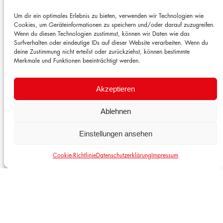
Um dir ein optimales Erlebnis zu bieten, verwenden wir Technologien wie
Betreff
*
Cookies, um Geräteinformationen zu speichern und/oder darauf zuzugreifen.
Wenn du diesen Technologien zustimmst, können wir Daten wie das
Surfverhalten oder eindeutige IDs auf dieser Website verarbeiten. Wenn du
deine Zustimmung nicht erteilst oder zurückziehst, können bestimmte
0 / 12
Merkmale und Funktionen beeinträchtigt werden.
Nachricht
*
Akzeptieren
Ablehnen
Einstellungen ansehen
Cookie-Richtlinie
Datenschutzerklärung
Impressum
0 / 200
Nachricht senden