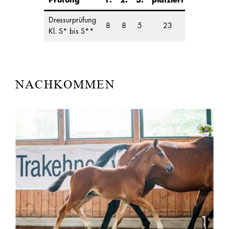
Prüfung
1.
2.
3.
platziert
Dressurprüfung
8
8
5
23
Kl. S* bis S**
NACHKOMMEN