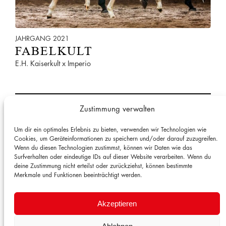
JAHRGANG 2021
FABELKULT
E.H. Kaiserkult x Imperio
Dressurpferd
, 
Reitpferd
, 
Trakehner
, 
Zuchtstute
Zustimmung verwalten
Um dir ein optimales Erlebnis zu bieten, verwenden wir Technologien wie
Cookies, um Geräteinformationen zu speichern und/oder darauf zuzugreifen.
KONTAKT
Wenn du diesen Technologien zustimmst, können wir Daten wie das
Surfverhalten oder eindeutige IDs auf dieser Website verarbeiten. Wenn du
Gestüt Gut Roest
deine Zustimmung nicht erteilst oder zurückziehst, können bestimmte
Marion Essing
Merkmale und Funktionen beeinträchtigt werden.
Roest 7
24376 Kappeln
Akzeptieren
.
Tel.: +49 (0) 172 289 2345