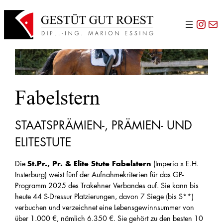
Zum
Inst
E-Ma
Inhalt
springen
Fabelstern
STAATSPRÄMIEN-, PRÄMIEN- UND
ELITESTUTE
Die
St.Pr., Pr. & Elite Stute Fabelstern
(Imperio x E.H.
Insterburg) weist fünf der Aufnahmekriterien für das GP-
Programm 2025 des Trakehner Verbandes auf. Sie kann bis
heute 44 S-Dressur Platzierungen, davon 7 Siege (bis S**)
verbuchen und verzeichnet eine Lebensgewinnsummer von
über 1.000 €, nämlich 6.350 €. Sie gehört zu den besten 10